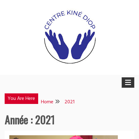
Skip
to
content
Weesuwul
Weesuwul
You Are Here
Home
2021
Année :
2021